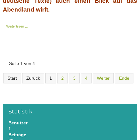
deutsche Texte) auch einen Blick auf das
Abendland wirft.
Weiterlesen ...
Seite 1 von 4
Start
Zurück
1
2
3
4
Weiter
Ende
Statistik
Benutzer
1
Beiträge